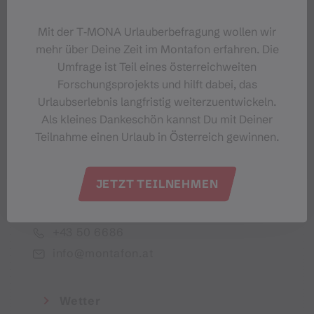
Dein Montafon-Newsletter
Mit der T‑MONA Urlauberbefragung wollen wir
mehr über Deine Zeit im Montafon erfahren. Die
Umfrage ist Teil eines österreichweiten
Forschungsprojekts und hilft dabei, das
Urlaubserlebnis langfristig weiterzuentwickeln.
Ich akzeptiere die Datenschutzbestimmungen
Als kleines Dankeschön kannst Du mit Deiner
Teilnahme einen Urlaub in Österreich gewinnen.
JETZT TEILNEHMEN
Montafon Tourismus GmbH
+43 50 6686
info@montafon.at
Wetter