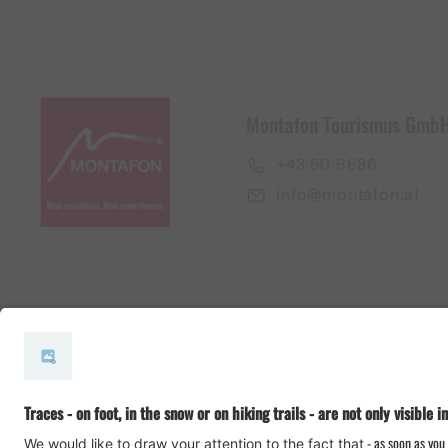
Montafon Tourismus Gmb
+43 50 6686
info@montafon.at
#meinmontafon