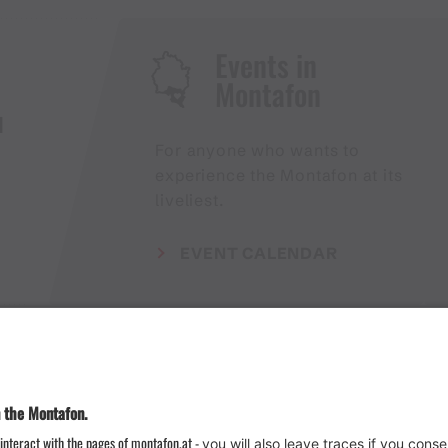
Events in
Montafon
H
For anyone who wants to
experience the Montafon at its
liveliest.
EVENT CALENDAR
Weather
Arrival