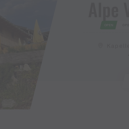
Alpe 
OPEN
OP
Kapell