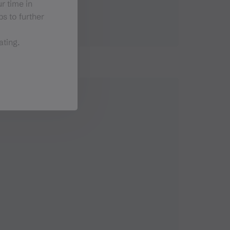
r time in
s to further
ating.