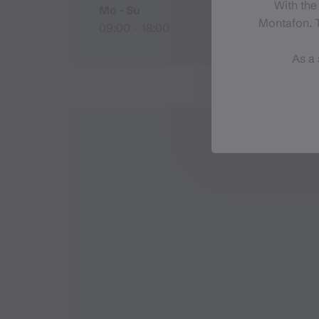
With the
Mo - Su
Montafon. T
09:00 - 18:00
As a 