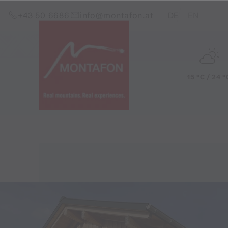
Skip to content (Alt+0)
Jump to main menu (Alt+1)
Translations of this pag
+43 50 6686
info@montafon.at
DE
EN
15 °C / 24 °