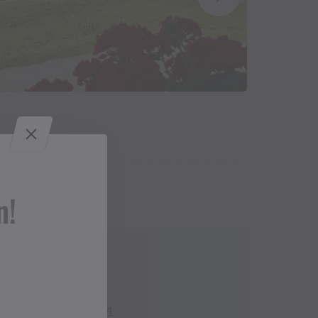
n!
Contact
+43 664 4409 374