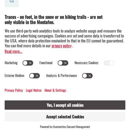
© Montafon Tourismus GmbH
12 °C / 28 °C
Webcams
Contact
Events
20 / 20
FIND
LIVE
HOSTS