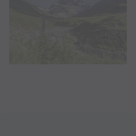
Pfitscher seines Zeichens Viehhändler und Pächter
der Alpe Großvermunt. Diese Truppe entbietet auf
dem Gipfel nicht nur «den Nachfolgenden ihren
Gruss», sondern vermerkt auch, dass sie am 14. Juli
1865 von der Alpe Großvermunt aus um zwei Uhr
früh aufgebrochen ist und den Gipfel um halb elf Uhr
erreicht hat. «Wetter magnifique.» Schon im Vermunt
unten hat Weilenmann den Piz Buin bestaunt:
«Während die anderen Höhen noch im Morgengrau
liegen, glüht seine Stirn schon im Frührot; abends
leuchtet er am längsten über dem dämmernden Tal.»
Ihre schwache Seite, führt er aus, werde aber auch
diese Bergspitze, diese «jungfräuliche Schöne»,
haben. Und Pöll schmiedet auch bereits
Eroberungspläne. Ein nahezu amouröse Eroberung
also, so eine Erstbesteigung ... Den Piz Buin, diese
jungfräuliche Bergschönheit, besteigt die
Alpinistentruppe vom Großvermunt aus durch das