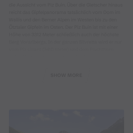
die Aussicht vom Piz Buin. Über die Gletscher hinaus
reicht das Gipfelpanorama tatsächlich vom Dom im
Wallis und den Berner Alpen im Westen bis zu den
Ötztaler Gipfeln im Osten. Der Piz Buin ist mit einer
Höhe von 3312 Meter schließlich auch der höchste
Berg Vorarlbergs. In der ganzen Silvretta wird er nur
vom Piz Linard (3410 Meter) und dem Fluchthorn
(3399 Meter) überragt. Eduard Amthor, trotz
angeborener Gehbehinderung ein begeisterter
Alpinist, weiß aber auch von Flaschen zu berichten,
SHOW MORE
die beim «Steinmannli» auf dem Gipfel
zurückgelassen wurden. Und eine dieser Flaschen
enthält Nachricht von den Erstbesteigern, dem St.
Galler Kaufmann Johann Jakob Weilenmann (1819–
1896) und dem Wiener Kaufmann Joseph Anton
Specht (1828–1894) sowie ihren Führern, dem
Paznauner Gamsjäger, Schmuggler und Schafhirten
Franz Pöll (1818–1914) und dem hünenhaften Jakob