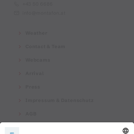
+43 50 6686
info@montafon.at
Weather
Contact & Team
Webcams
Arrival
Press
Impressum & Datenschutz
AGB