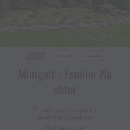
CLOSED
OPENS AT 10:00
MINIGOLF
Minigolf ​-​ Familie Wa
chter
Gässli 26a, 6793 Gaschurn
Spaß für Groß und Klein
VIEW ON MAP