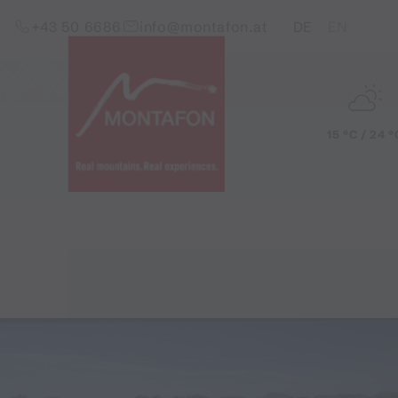
Skip to content (Alt+0)
Jump to main menu (Alt+1)
Translations of this pag
+43 50 6686
info@montafon.at
DE
EN
15 °C / 24 °