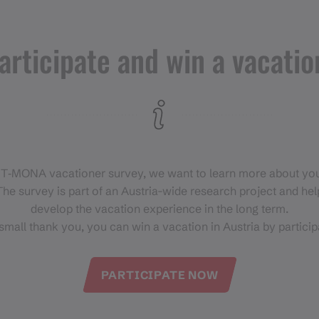
+43 664 4027 468
info@sg-montafon.at
articipate and win a vacatio
https://sg-montafon.at/
 T‑MONA vacationer survey, we want to learn more about you
he survey is part of an Austria-wide research project and help
develop the vacation experience in the long term.
small thank you, you can win a vacation in Austria by particip
PARTICIPATE NOW