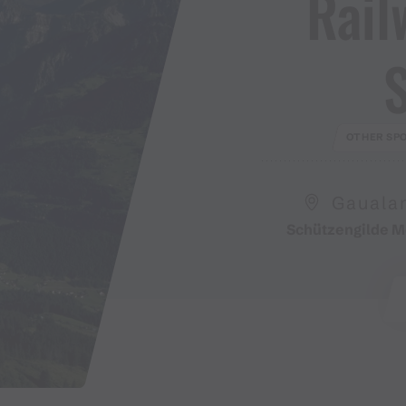
Rail
OTHER SPO
Gauala
Schützengilde M