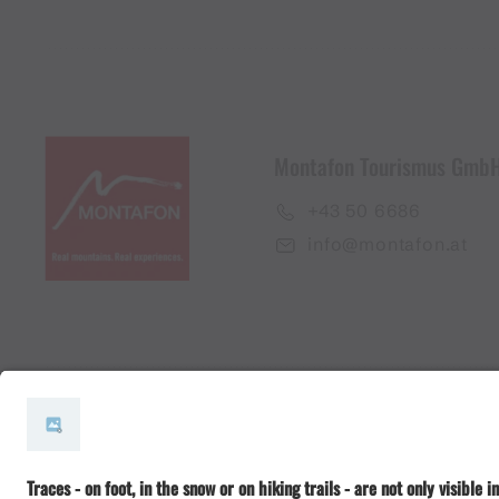
Montafon Tourismus Gmb
+43 50 6686
info@montafon.at
#meinmontafon