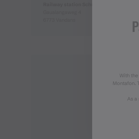
Railway station Schruns
Gaualangaweg 4
P
6773 Vandans
With the
Montafon. T
As a 