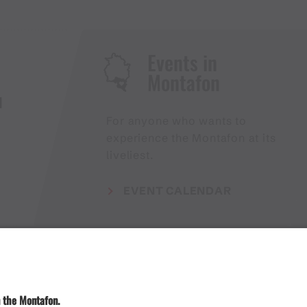
Events in
Montafon
H
For anyone who wants to
experience the Montafon at its
liveliest.
EVENT CALENDAR
Weather
Arrival