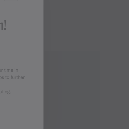
n!
r time in
s to further
ating.