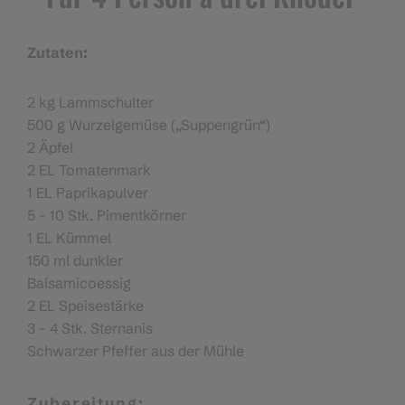
Zutaten:
2 kg Lammschulter
500 g Wurzelgemüse („Suppengrün“)
2 Äpfel
2 EL Tomatenmark
1 EL Paprikapulver
5 - 10 Stk. Pimentkörner
1 EL Kümmel
150 ml dunkler
Balsamicoessig
2 EL Speisestärke
3 - 4 Stk. Sternanis
Schwarzer Pfeffer aus der Mühle
Zubereitung: