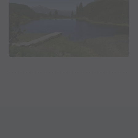
Ufervegetation ist das Baden im Wiegensee nicht
erlaubt. Toiletten befinden sich bei der Bergstation
Tafamunt sowie der Alpe Verbella.