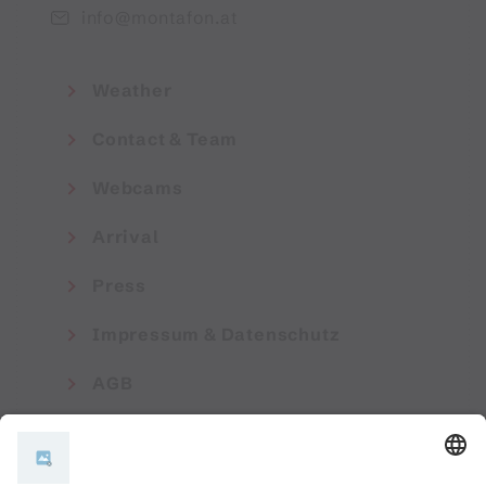
info@montafon.at
Weather
Contact & Team
Webcams
Arrival
Press
Impressum & Datenschutz
AGB