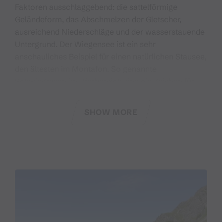
Faktoren ausschlaggebend: die sattelförmige
Geländeform, das Abschmelzen der Gletscher,
ausreichend Niederschläge und der wasserstauende
Untergrund. Der Wiegensee ist ein sehr
anschauliches Beispiel für einen natürlichen Stausee,
den ältesten im Montafon. So genannte
Schwingrasen im Uferbereich sind ein Zeichen für
seine beginnende Verlandung, die bei den Moorseen
weiter östlich bereits fortgeschritten ist.
SHOW MORE
Da die Schwingrasen und Moorlebensräume äußerst
empfindlich sind, dürfen die Wege am Wiegensee
nicht verlassen werden. Auch das Baden im See führt
zur Störung des sensiblen Ökosystems.
Hinweis: Im gesamten Gebiet gilt ein Wegegebot und
Leinengebot für Hunde. Zum Schutz der sensiblen