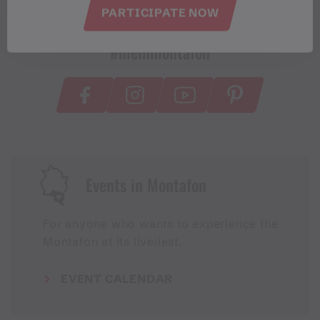
PARTICIPATE NOW
#meinmontafon
Events in Montafon
For anyone who wants to experience the
Montafon at its liveliest.
EVENT CALENDAR