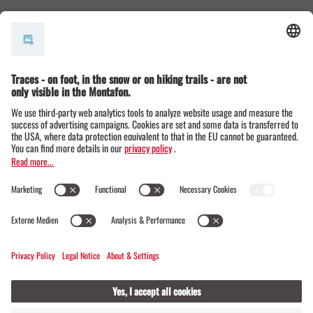
© Montafon Tourismus GmbH
12 °C / 28 °C
Webcams
Contact
Events
20 / 20