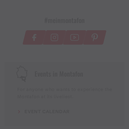
Erforschung der Bergbaugeschichte und ihre
Methoden erläutert.
#meinmontafon
Ein Bergschmied wird »lebendig«
Zu den Highlights im Museum Frühmesshaus
Bartholomäberg zählt die Rekonstruktion einer
spätmittelalterlichen Bergschmiede vom
Bartholomäberg. Sie wurde bis 2014 von der Goethe-
Universität ausgegraben und ist die erste bekannte
Events in Montafon
Bergschmiede im Montanrevier des Montafon.
Schmiede waren unverzichtbare Handwerker im
For anyone who wants to experience the
Bergbau, denn sie mussten täglich die
Montafon at its liveliest.
verschlissenen Bergeisen der Bergleute ausbessern
und erneuern. Aus historischen Quellen ist bekannt,
dass ein Bergmann (Hauer) 15 bis 20 Bergeisen am
EVENT CALENDAR
Tag verschliss. Ein Lebensbild von Frank Trommer
zeigt einen Schmied und seinen Gehilfen an der Esse