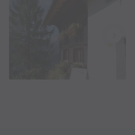
Kulturgeschichte sowie zur spannenden Historie der
Standortgemeinde Bartholomäberg. Die
Sonderausstellungen nehmen Bezug auf den lokalen
Raum aber auch auf die in den anderen Montafoner
Museen gezeigten Schwerpunktthemen.
Aktuelle Forschungen als Basis
Die langjährigen (montan-)archäologischen
Untersuchungen der Goethe-Universität Frankfurt
am Main bildeten die Grundlage für das neue
Museum Frühmesshaus Bartholomäberg. Wie die
Forschungen zeigen, setzte die prähistorische
Besiedlung am Bartholomäberg vor über 3500
Jahren in der Bronzezeit ein und stand im