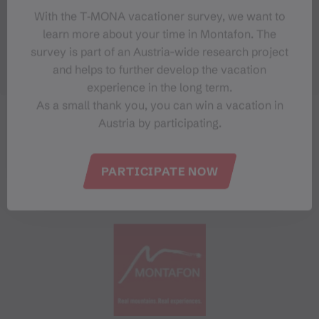
kleine Siedlungsfläche mit ursprünglich bis zu acht
With the T‑MONA vacationer survey, we want to
Blockbauten schützte.
learn more about your time in Montafon. The
survey is part of an Austria-wide research project
and helps to further develop the vacation
Besonders eindrucksvolle Spuren des
experience in the long term.
spätmittelalterlichen Bergbaus sind auf dem
As a small thank you, you can win a vacation in
Kristbergsattel in Silbertal sowie am Bartholomäberg
Austria by participating.
zu finden. Wer von der Ortsmitte von
Bartholomäberg den alten Bergknappenweg zur
Bergbauzone einschlägt (Gehzeit 30 Minuten), stößt
PARTICIPATE NOW
im unter Denkmalschutz gestellten Bergbaurevier in
den Gewannen Knappagruaba und Worms auf
zahlreiche Abraumhalden und Stollenmundlöcher.
Informationstafeln erläutern die Geschichte des
Bergbaus und die montanarchäologischen Quellen
an Ort und Stelle. Ein Pendant dazu ist der Silberpfad
auf dem Kristberg, der sich für Familien und Kinder
eignet und in verschiedenen Stationen die