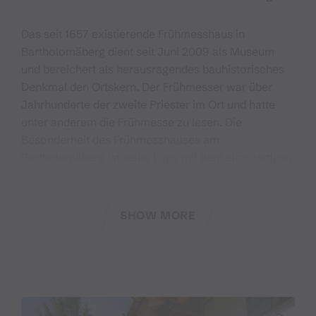
Das seit 1657 existierende Frühmesshaus in
Bartholomäberg dient seit Juni 2009 als Museum
und bereichert als herausragendes bauhistorisches
Denkmal den Ortskern. Der Frühmesser war über
Jahrhunderte der zweite Priester im Ort und hatte
unter anderem die Frühmesse zu lesen. Die
Besonderheit des Frühmesshauses am
Bartholomäberg ist seine Lage mit dem einzigartigen
Panoramablick über das Tal. Hier liegen auch die
historischen Wurzeln der Montafoner
Siedlungsgeschichte und lange Zeit war
SHOW MORE
Bartholomäberg der Hauptort des Tales. Das
Museum zeigt insbesondere die barocke Baukultur
der Region. Die herausragende Architektur des
frühbarocken Gebäudes sowie Meisterwerke des
barocken Mobiliars bilden einen stimmungsvollen
Rahmen für Ausstellungen zur Montafoner