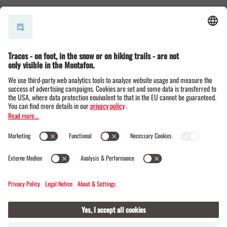
© Montafon Tourismus GmbH
16 °C / 31 °C
Webcams
Contact
Events
20 / 20