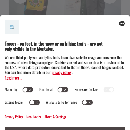
Austrian Ecolabel for tourism
regions 2025
ÖKOPROFIT company 2025 -
recertification
Top Innovative Companies 2025
Vorarlberg Tourism Award 2024