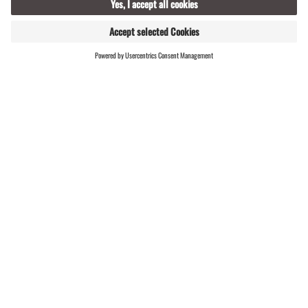
T.A.I. Advertising Grand Prix
2024 - Jury Gold
FIND
LIVE
HOSTS
T.A.I. Advertising Grand Prix
2024 - Silver audience
Montafon Tourism is TOP
partner company 2024
Winning sustainably 2023/24
Gourmand World Cookbook
Award 2023
Austrian Tourism Innovation
Award 2022