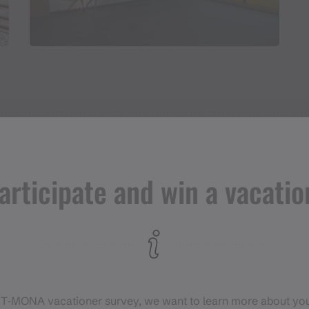
articipate and win a vacatio
Adress
Railway station Schruns
Bahnhofstr. 19
6780 Schruns
 T‑MONA vacationer survey, we want to learn more about you