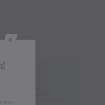
n!
Contact
+43 5556 9000 800
info@montafonerbahn.at
https://www.montafonerbahn.at/
r time in