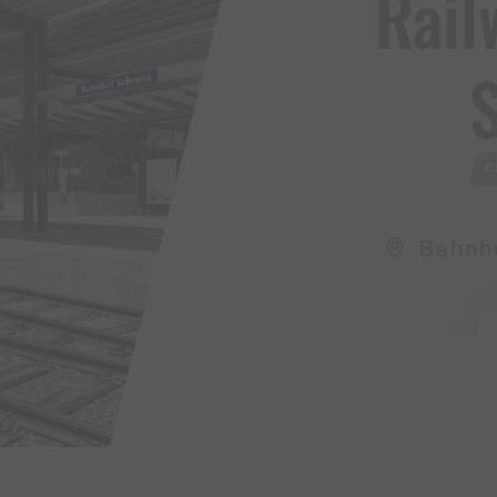
Rail
C
Bahnho