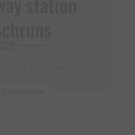
way station
Schruns
LOSED
TRAIN STATION
fstr. 19, 6780 Schruns
VIEW ON MAP