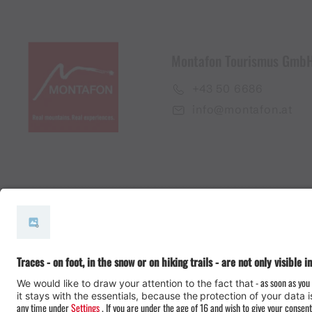
Montafon Tourismus Gmb
+43 50 6686
info@montafon.at
#meinmontafon