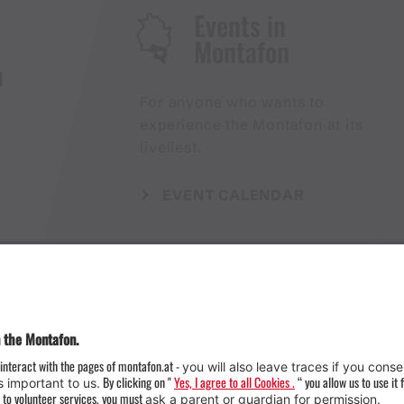
Events in
Montafon
H
For anyone who wants to
experience the Montafon at its
liveliest.
EVENT CALENDAR
Weather
Arrival
Contact & Team
Press