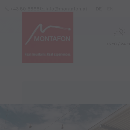
Skip to content (Alt+0)
Jump to main menu (Alt+1)
Translations of this pag
+43 50 6686
info@montafon.at
DE
EN
15 °C / 24 °