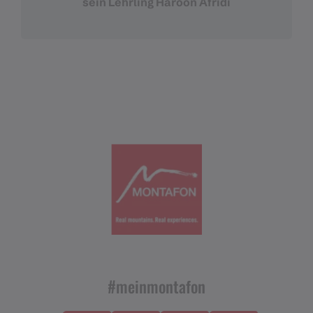
sein Lehrling Haroon Afridi
#meinmontafon