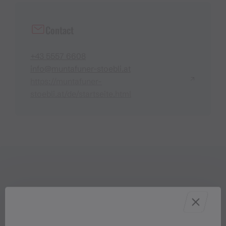
Contact
+43 5557 6608
info@muntafuner-stoebli.at
https://muntafuner-
stoebli.at/de/startseite.html