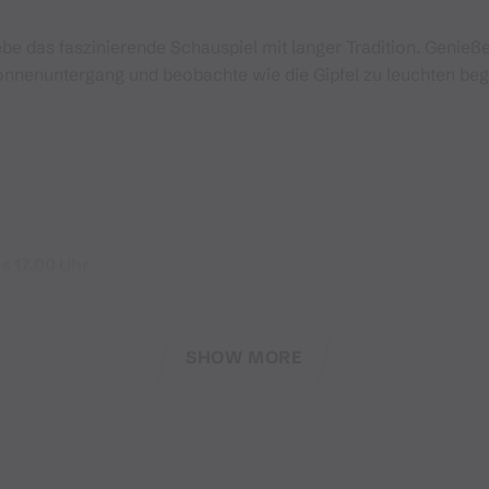
lebe das faszinierende Schauspiel mit langer Tradition. Geni
Sonnenuntergang und beobachte wie die Gipfel zu leuchten be
s 17.00 Uhr
SHOW MORE
 im Bar- und SB-Bereich