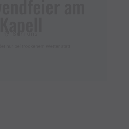
endfeier am
Kapell
Schruns
det nur bei trockenem Wetter statt