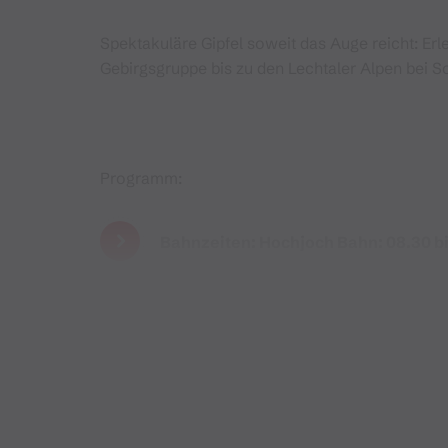
Spektakuläre Gipfel soweit das Auge reicht: Er
Gebirgsgruppe bis zu den Lechtaler Alpen bei 
Programm:
Bahnzeiten: Hochjoch Bahn: 08.30 bi
Zamang Bahn: 17.00 bis 23.00 Uhr
Verpflegung: Kleines Gastroangebot