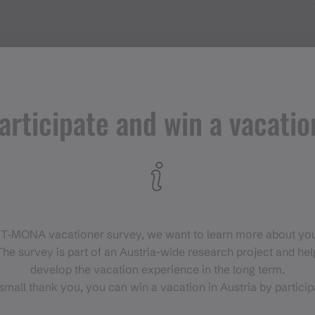
ndnertal Jahres-, Saison oder Mehrtageskarte) ist die B
articipate and win a vacatio
, Kind € 11,50
Organizer
Silvretta Montafon
.00 Uhr besetzt; anschließender Ticketkauf beim Ticket
Silvrettaplatz 1
6780 Schruns
berleiner und Freunde
für musikalische Unterhaltung.
 T‑MONA vacationer survey, we want to learn more about you
he survey is part of an Austria-wide research project and help
develop the vacation experience in the long term.
small thank you, you can win a vacation in Austria by particip