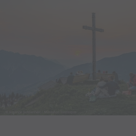
© Susanne Schoenherr - Montafon Tourismus