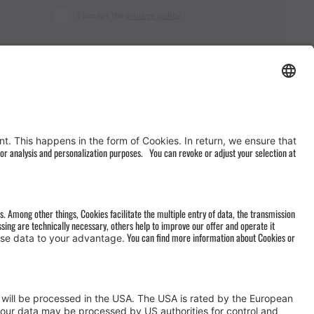
I accept the
privacy policy
AGB
&