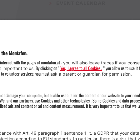
EVENT CALENDAR
Weather
Arrival
Contact & Team
Press
Impressum 
Webcams
Datenschutz