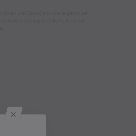
llwürsten und Zack-Zack sowie gekühlten
: nach dem Abstieg lädt die Funkenzunft
r.