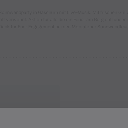
Sonnwendparty in Gaschurn mit Live-Musik. Mit frischen Gri
itt verwöhnt. Aktion für alle die ein Feuer am Berg entzünden
s Dank für Euer Engagement bei den Montafoner Sonnwendfeue