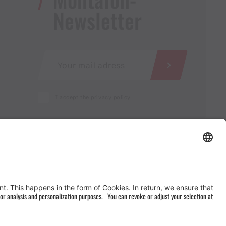
Newsletter
I accept the
privacy policy
AGB
&