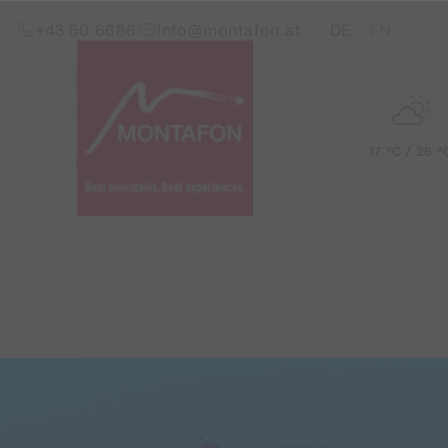
Skip to content (Alt+0)
Jump to main menu (Alt+1)
Translations of this pag
+43 50 6686
info@montafon.at
DE
EN
17 °C / 25 °