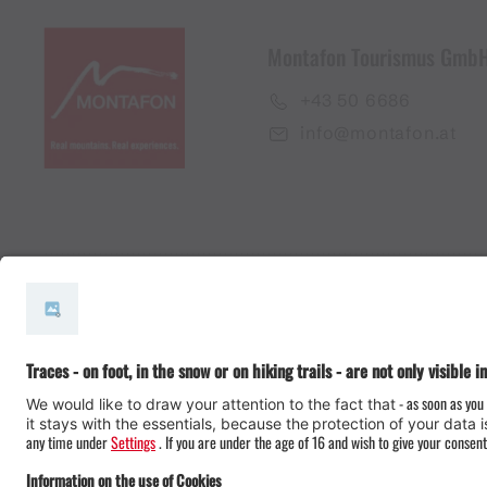
Montafon Tourismus Gmb
+43 50 6686
info@montafon.at
#meinmontafon