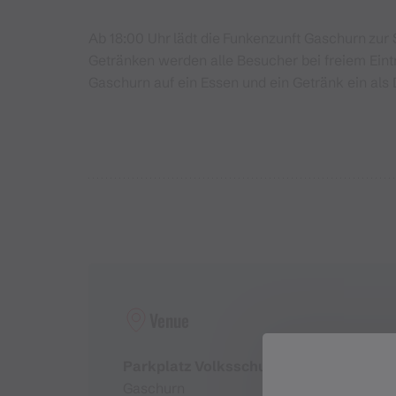
Ab 18:00 Uhr
lädt die
Funkenzunft Gaschurn
zur 
Getränken werden alle Besucher bei freiem Eintr
Gaschurn auf ein Essen und ein Getränk ein al
Venue
Parkplatz Volksschule Gaschurn
Gaschurn