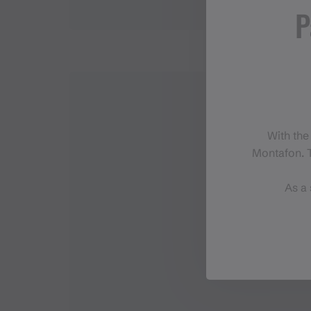
P
With the
Montafon. T
As a 