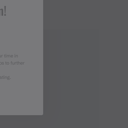
n!
r time in
s to further
ating.