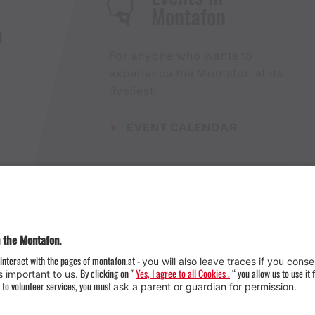
Montafon
H
For anyone who wants to
experience the Montafon at its
liveliest.
EVENT CALENDAR
Weather
Arrival
Contact & Team
Press
Impressum 
Webcams
Datenschutz