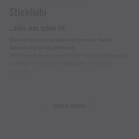
Stickliabi
…alles was schön ist
Die edelste und haltbarste Form der Textil-
Gestaltung ist die Stickerei.
Mit Know-How aus dem Medien- und Grafikbereich,
veredele ich kreative Endprodukte in höchster
Qualität!
Textilien in den verschiedensten Ausführungen zu
besticken, zählt zu meiner großen Passion, die ich
nun zum Beruf gemacht habe. Die robusten
SHOW MORE
Bestickungen zeichnen sich durch ihre exzellente
Verarbeitung aus. Ihre haptische Erhabenheit und
Hochwertigkeit verleihen diesen Textilien eine edle
und persönliche Note. Durch den Einsatz von