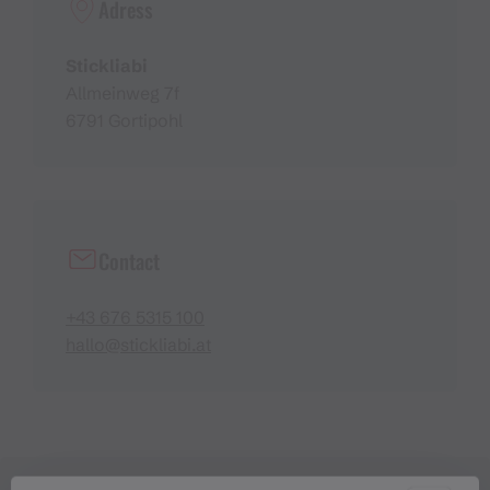
Adress
Stickliabi
Allmeinweg 7f
6791 Gortipohl
Contact
+43 676 5315 100
hallo@stickliabi.at