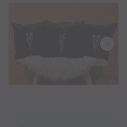
brillianten Garnen von Top-Qualität entsteht ein
eindrucksvoller Effekt. Auf Wunsch hin produziere
ich mit verschiedenem Garnmaterial Stickereien mit
Spezialeffekten oder extravaganten Eigenschaften
wie z.B. nachtleuchtend oder metallisiert.
Eine coole Auswahl an durchdachten Stickliabi-
Produkten gibt es seit kurzem im Handel zu kaufen.
Mit riesiger Leidenschaft und Liebe im Detail
produziert, findet ihr passendes zu unserer Region,
exklusive Dekoartikel für Euch selbst oder auch zum
Verschenken und natürlich die beliebten Kissen mit
selbstgestickten Tierchen-Applikationen samt
Personalisierung im “Schös & Guats” in Schruns
sowie in St. Gallenkirch im Sporthotel Grandau!