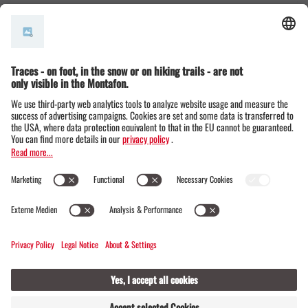
© Montafon Tourismus GmbH
15 °C / 28 °C
Webcams
Contact
Events
20 / 20