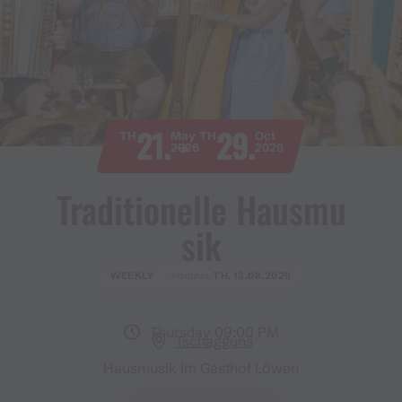
21.
29.
TH
May
TH
Oct
2026
2026
Traditionelle Hausmu
sik
WEEKLY
TH, 13.08.2026
PENDING
Thursday 09:00 PM
Tschagguns
Hausmusik im Gasthof Löwen