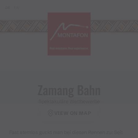
Skip to content (Alt+0)
Jump to main menu (Alt+1)
Translations of this page
DE
EN
Zamang Bahn
Spektakuläre Wettbewerbe
VIEW ON MAP
Fast atemlos guckt man bei diesen Rennen zu: Seit