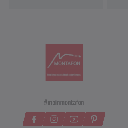
#meinmontafon