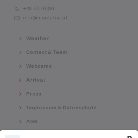
+43 50 6686
info@montafon.at
Weather
Contact & Team
Webcams
Arrival
Press
Impressum & Datenschutz
AGB