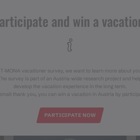
ENTSCHLEUNIGENDES
articipate and win a vacatio
EN TESTKATEGORIE
KULTURELLES
Mein perfekter Herbsttag im Montafon
Bunte Wälder und raschelndes Laub
 T‑MONA vacationer survey, we want to learn more about you
he survey is part of an Austria-wide research project and help
develop the vacation experience in the long term.
small thank you, you can win a vacation in Austria by particip
PARTICIPATE NOW