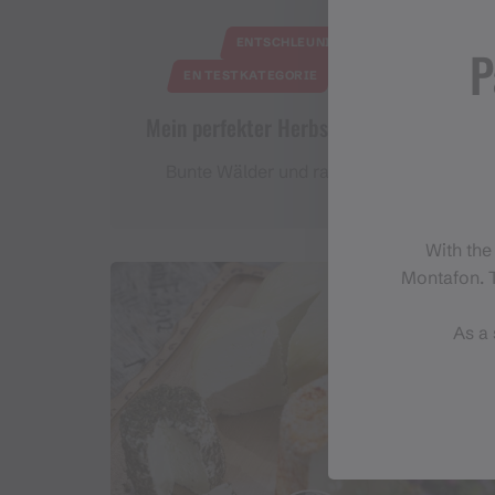
ENTSCHLEUNIGENDES
P
EN TESTKATEGORIE
KULTURELLES
Mein perfekter Herbsttag im Montafon
Bunte Wälder und raschelndes Laub
With the
Montafon. T
As a 