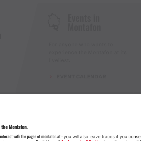
Events in
Montafon
H
For anyone who wants to
experience the Montafon at its
liveliest.
EVENT CALENDAR
Weather
Arrival
Contact & Team
Press