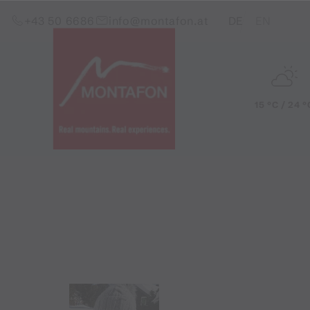
Skip to content (Alt+0)
Jump to main menu (Alt+1)
Translations of this pag
+43 50 6686
info@montafon.at
DE
EN
15 °C / 24 °