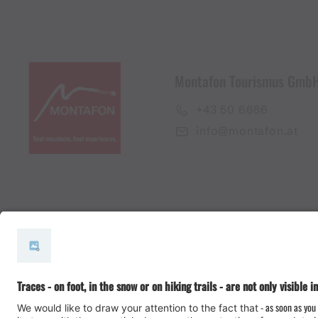
Montafon Tourismus Gmb
+43 50 6686
info@montafon.at
#meinmontafon