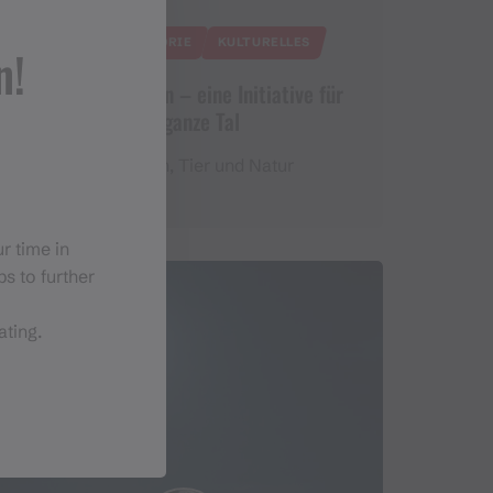
EN TESTKATEGORIE
KULTURELLES
n!
bewusstmontafon – eine Initiative für
das ganze Tal
Für Mensch, Tier und Natur
r time in
s to further
ating.