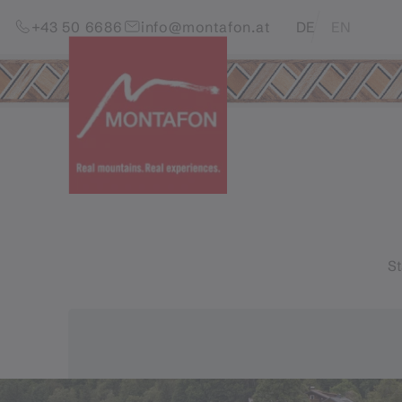
Skip to content (Alt+0)
Jump to main menu (Alt+1)
Translations of this pag
+43 50 6686
info@montafon.at
DE
EN
St