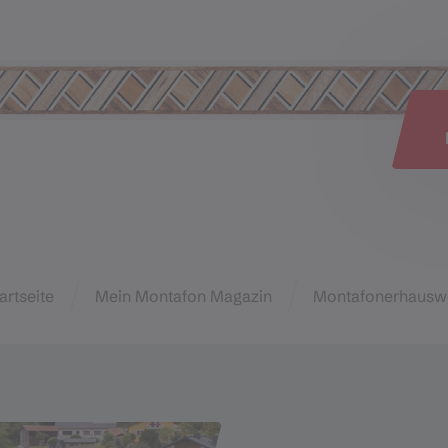
e
artseite
Mein Montafon Magazin
Montafonerhausw