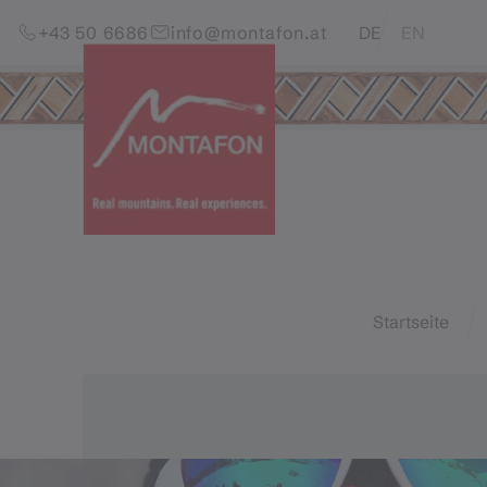
Skip to content (Alt+0)
Jump to main menu (Alt+1)
Translations of this pag
+43 50 6686
info@montafon.at
DE
EN
Startseite