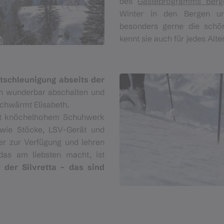
des
Gästeprogramms Ber
Winter in den Bergen unt
besonders gerne die schön
kennt sie auch für jedes Alter
tschleunigung abseits der
an wunderbar abschalten und
 schwärmt Elisabeth.
mit knöchelhohem Schuhwerk
 wie Stöcke, LSV-Gerät und
er zur Verfügung und lehren
das am liebsten macht, ist
 der Silvretta – das sind