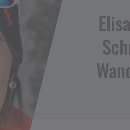
Elis
Sch
Wand